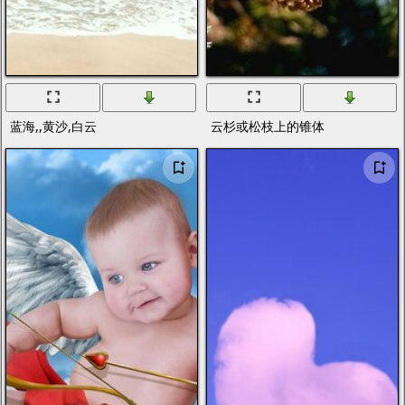
蓝海,,黄沙,白云
云杉或松枝上的锥体