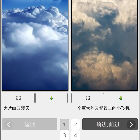
大片白云漫天
一个巨大的云背景上的小飞机
返回
前进,前进
1
2
3
4