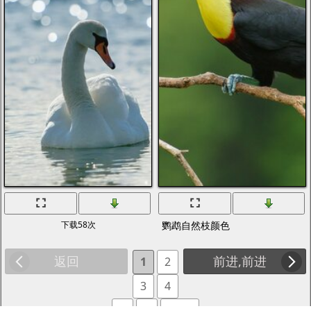
下载58次
鹦鹉自然枝颜色
返回
前进,前进
1
2
3
4
5
6
... 52