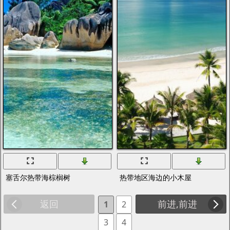
塞舌尔热带海棕榈树
热带地区海边的小木屋
返回
前进,前进
1
2
3
4