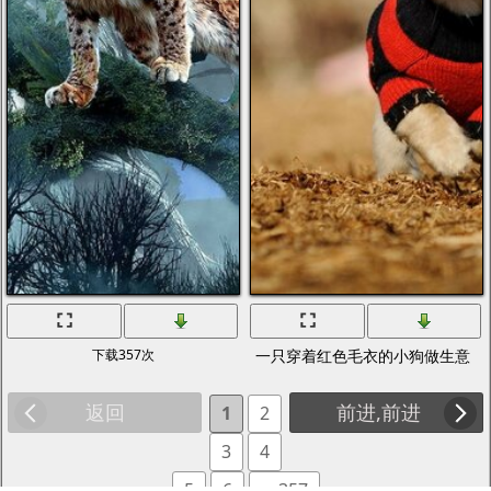
下载357次
一只穿着红色毛衣的小狗做生意
返回
前进,前进
1
2
3
4
5
6
... 357