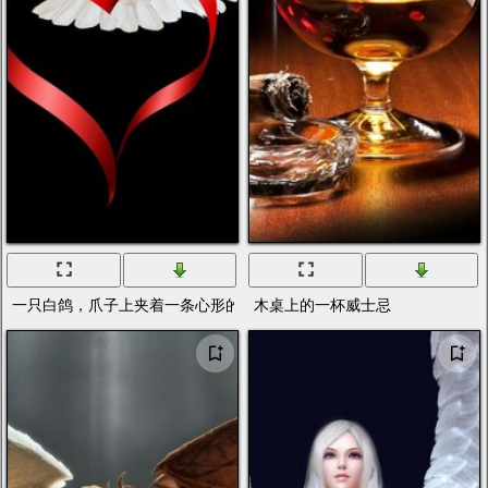
一只白鸽，爪子上夹着一条心形的红丝带
木桌上的一杯威士忌