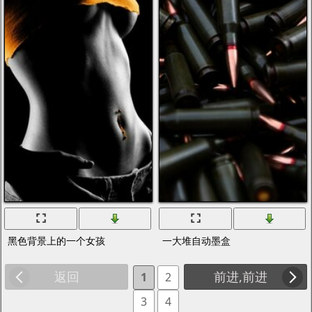
黑色背景上的一个女孩
一大堆自动墨盒
返回
前进,前进
1
2
3
4