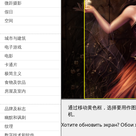
微距摄影
假日
空间
城市与建筑
电子游戏
电影
卡通片
极简主义
食物及饮品
房屋及室内
通过移动黄色框，选择要用作
品牌及标志
机。
幽默和讽刺
Хотите обновить экран? Обои ж
纹理
数字技术和软件