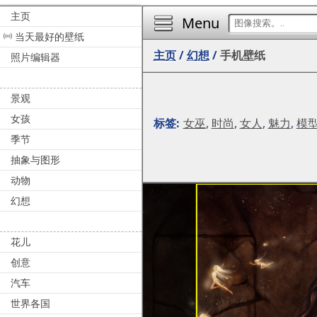
主页
Menu
当天最好的壁纸
主页
/
幻想
/
手机壁纸
照片编辑器
景观
女孩
标签:
女巫
,
时尚
,
女人
,
魅力
,
模
季节
抽象与图形
动物
幻想
花儿
创意
汽车
世界各国