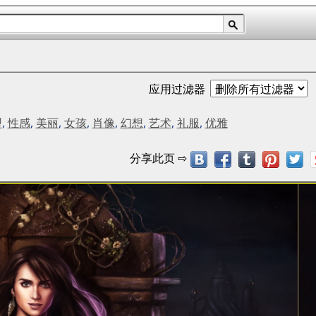
应用过滤器
型
,
性感
,
美丽
,
女孩
,
肖像
,
幻想
,
艺术
,
礼服
,
优雅