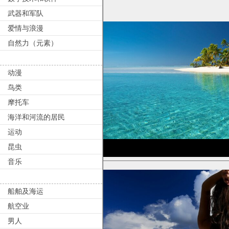
武器和军队
爱情与浪漫
自然力（元素）
动漫
鸟类
摩托车
海洋和河流的居民
运动
昆虫
音乐
船舶及海运
航空业
男人