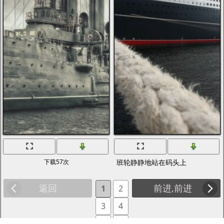
下载57次
班轮静静地站在码头上
返回
前进,前进
1
2
3
4
5
6