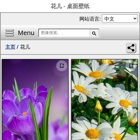
花儿 - 桌面壁纸
网站语言:
Menu
主页
/
花儿