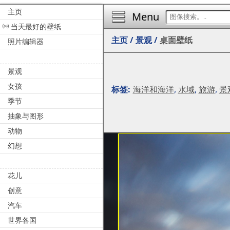
主页
Menu
当天最好的壁纸
主页
/
景观
/
桌面壁纸
照片编辑器
景观
女孩
标签:
海洋和海洋
,
水域
,
旅游
,
景
季节
抽象与图形
动物
幻想
花儿
创意
汽车
世界各国