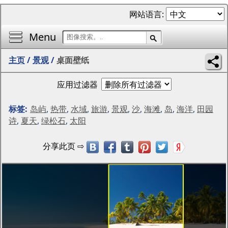
网站语言:
Menu
主页
/
景观
/
桌面壁纸
应用过滤器
标签:
岛屿
,
热带
,
水域
,
旅游
,
景观
,
沙
,
海滩
,
岛
,
海洋
,
田园
诗
,
夏天
,
绿松石
,
太阳