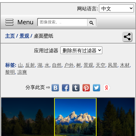
网站语言:
Menu
主页
/
景观
/
桌面壁纸
应用过滤器
标签:
山
,
反射
,
湖
,
水
,
自然
,
户外
,
树
,
景观
,
天空
,
风景
,
木材
,
黎明
,
凉爽