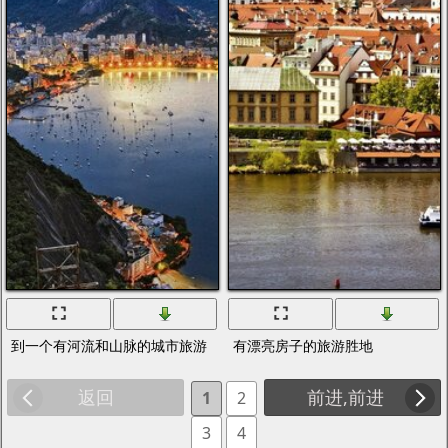
到一个有河流和山脉的城市旅游
有漂亮房子的旅游胜地
返回
前进,前进
1
2
3
4