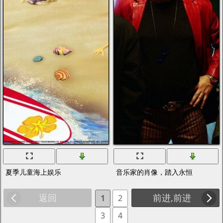
夏季儿童海上娱乐
音乐家的肖像，踏入永恒
返回
前进,前进
1
2
3
4