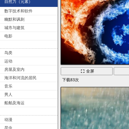
自然力（元素）
数字技术和软件
幽默和讽刺
城市与建筑
电影
鸟类
运动
房屋及室内
全屏
海洋和河流的居民
下载83次
音乐
男人
船舶及海运
动漫
昆虫