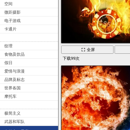
空间
微距摄影
电子游戏
卡通片
纹理
全屏
食物及饮品
下载99次
假日
爱情与浪漫
品牌及标志
世界各国
摩托车
极简主义
武器和军队