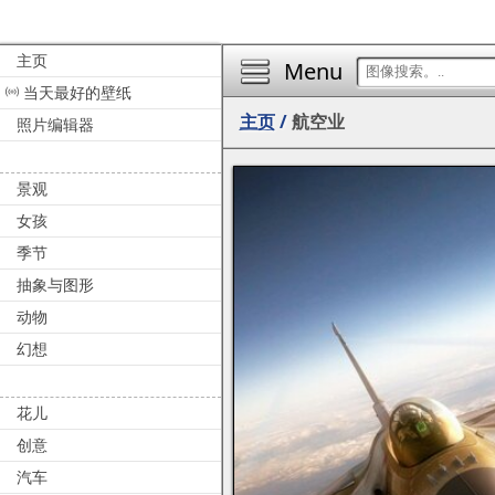
主页
Menu
当天最好的壁纸
主页
/
航空业
照片编辑器
景观
女孩
季节
抽象与图形
动物
幻想
花儿
创意
汽车