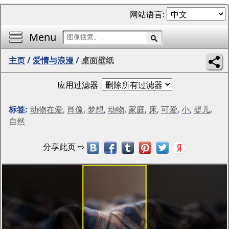
网站语言:
Menu
主页
/
爱情与浪漫
/
桌面壁纸
应用过滤器
标签:
动物在爱
,
肖像
,
梦想
,
动物
,
家庭
,
床
,
可爱
,
小
,
婴儿
,
自然