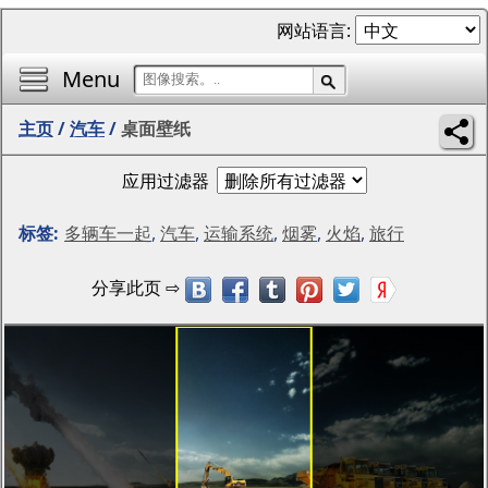
网站语言:
Menu
主页
/
汽车
/
桌面壁纸
应用过滤器
标签:
多辆车一起
,
汽车
,
运输系统
,
烟雾
,
火焰
,
旅行