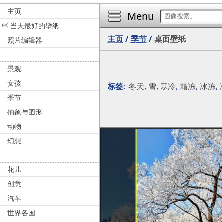
主页
Menu
当天最好的壁纸
主页
/
季节
/
桌面壁纸
照片编辑器
景观
女孩
标签:
冬天
,
雪
,
寒冷
,
霜冻
,
冰冻
,
季节
抽象与图形
动物
幻想
花儿
创意
汽车
世界各国