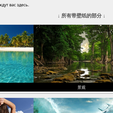
дут вас здесь.
↓ 所有带壁纸的部分 ↓
景观