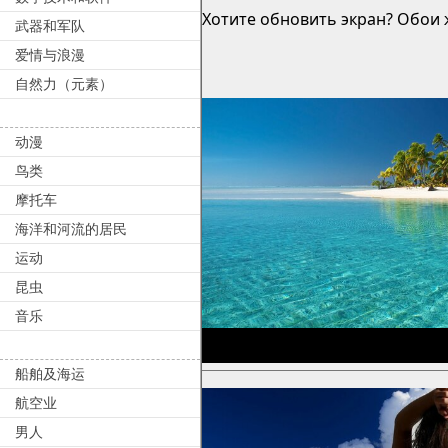
Хотите обновить экран? Обои ж
武器和军队
爱情与浪漫
自然力（元素）
动漫
鸟类
摩托车
海洋和河流的居民
运动
昆虫
音乐
船舶及海运
航空业
男人