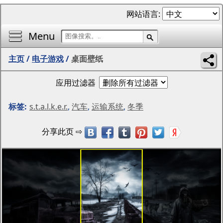
网站语言:
Menu
主页
/
电子游戏
/
桌面壁纸
应用过滤器
标签:
s.t.a.l.k.e.r.
,
汽车
,
运输系统
,
冬季