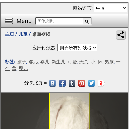
网站语言:
Menu
主页
/
儿童
/
桌面壁纸
应用过滤器
标签:
孩子
,
婴儿
,
婴儿
,
新生儿
,
可爱
,
天真
,
小
,
床
,
男孩
,
一
个
,
盖
,
婴儿